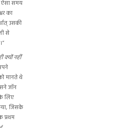
 भी ऐसा समय
्वर का
र्थात् उसकी
ली से
।”
क्यों नहीं
अपने
ो मानते थे
उसने जॉन
 के लिए
या, जिसके
क प्रथम
f