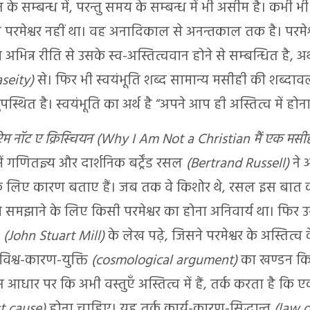
 के सम्बन्ध में, परन्तु समय के सम्बन्ध में भी असीम है। कभी
परमेश्वर नहीं था।
वह अनादिकाल से अनन्तकाल तक है। परमेश
 अभिन्न रीति से उसके स्व-अस्तित्ववान होने से सम्बन्धित है, अ
aseity)
से। फिर भी स्वयंभूति शब्द सामान्य मसीही की शब्दाव
्थित है। स्वयंभूति का अर्थ है “अपने आप ही अस्तित्व में होना
म नॉट ए क्रिस्चियन (Why I Am Not a Christian मैं एक मसीही 
ें गणितज्ञ्य और दार्शनिक बर्ट्रेंड रसल
(Bertrand Russell)
ने 
के लिए कारण बताए हैं। जब तक वे किशोर थे, रसल इस बात क
ो समझाने के लिए किसी परमेश्वर का होना अनिवार्य था। फिर 
ल
(John Stuart Mill)
के लेख पढ़े, जिसने परमेश्वर के अस्तित्व
विश्व-कारण-युक्ति
(cosmological argument)
का खण्डन कि
 आधार पर कि अभी वस्तुएँ अस्तित्व में हैं, तर्क करता है कि ए
st cause)
होना चाहिए। यह तर्क कार्य-कारण-सिद्धान्त
(law o