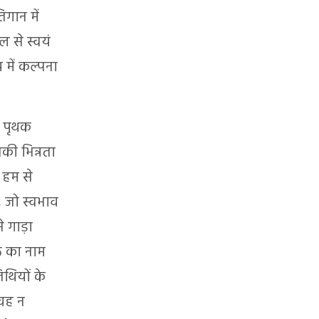
िगान में
ल से स्वयं
 में कल्पना
े पृथक
की भिन्नता
हम से
, जो स्वभाव
े गाड़ा
ि का नाम
थियों के
 वह न