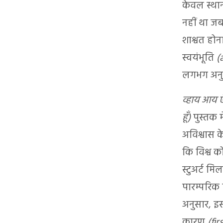
केवल स्थान
नहीं था जब 
शाश्वत होना
स्वयंभूति
(
लगभग अनुपस
व्हाय आय ऐ
हूँ)
पुस्तक म
अविश्वास 
कि विश्व क
स्टुअर्ट मि
पारम्परिक 
अनुसार, इस
कारण
(fir