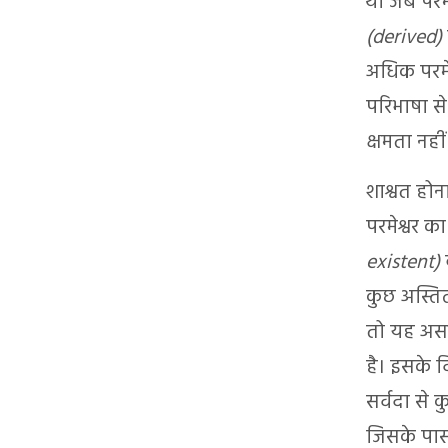
था जब परमेश
(derived)
अधिक परमेश्
परिभाषा से 
क्षमता नही
शाश्वत होन
परमेश्वर क
existent)
ब
कुछ अस्तित
तो यह असम्
है। इसके व
सर्वदा से क
जिसके पास 