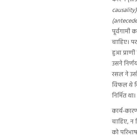
causality)
(antecede
पूर्वगामी 
चाहिए। परन
हुआ प्राणी
उसने निर्णय
रसल ने उसी
विफल थे कि
निर्मित था।
कार्य-कारण
चाहिए, न 
को परिभाषा