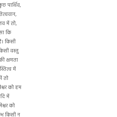
छ पार्थिव,
तित्ववान,
तव में तो,
ैसा कि
है। किसी
किसी वस्तु
 की क्षमता
तित्व में
ें तो
ेश्वर को हम
ि में
मेश्वर को
रम्भ किसी न