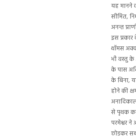
यह मानने क
सीमित, निर
अनन्त प्राण
इस प्रकार 
थॉमस अक्वा
भी वस्तु क
के पास अस्त
के बिना, यह
होने की क्ष
अनादिकाल स
से पृथक कर
परमेश्वर ने 
छोड़कर सब 