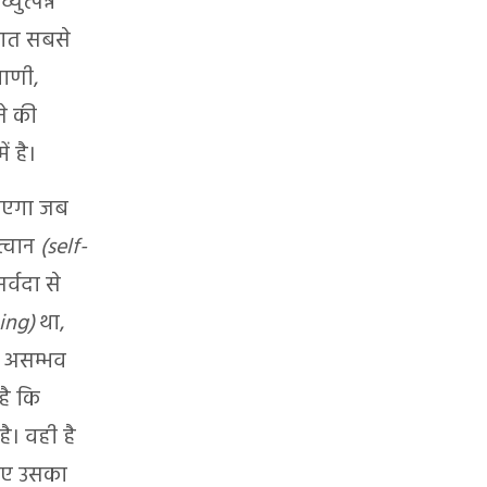
युत्पन्न
 बात सबसे
राणी,
ने की
ं है।
 आएगा जब
त्वान
(self-
र्वदा से
ing)
था,
ा असम्भव
है कि
है। वही है
सलिए उसका