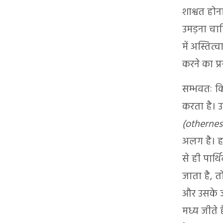
शाश्वत होन
उमड़ना चाह
में अस्तित्
करने का प्र
सम्भवतः कि
करता है। उ
(othernes
अलग है। हम
से ही पार्थ
जाता है, त
और उसके ज
मध्य जीते 