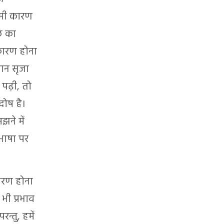
गामी कारण
छ का
 कारण होना
मान सृजा
पढ़ी, तो
दोष है।
झने में
िभाषा पर
कारण होना
ी प्रभाव
्तु, हमें