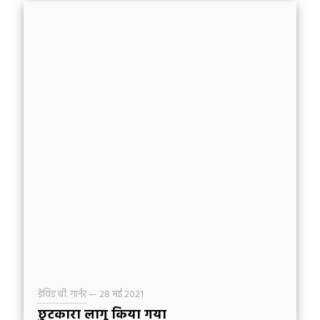
कई धर्मसुधारवादी विश्वासियों के समान, मैं परमेश्वर की
स्तुति करता हूँ उसके अद्भुत अनुग्रह के लिए, न केवल अपने
उद्धार के लिए, पर उसके बाद अनुग्रह के सिद्धान्तों को
जानने के लिए उसकी स्तुति करता हूँ।
डेविड बी. गार्नर
—
28 मई 2021
छुटकारा लागू किया गया