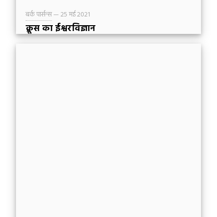
बर्क पार्सन्स
—
25 मई 2021
क्रूस का ईश्वरविज्ञान
आज कलीसिया के लिए मेरा सबसे बड़ा भय यह है कि हम
ख्रीष्ट के क्रूस से कहीं ऊब न जाएं। मुझे चिन्ता है कि ख्रीष्ट
और उसके क्रूस पर चढ़ाए गए ख्रीष्ट का कोई भी उल्लेख के
कारण ख्रीष्टीय कहने वाले लोग स्वयं से कहते हैं: