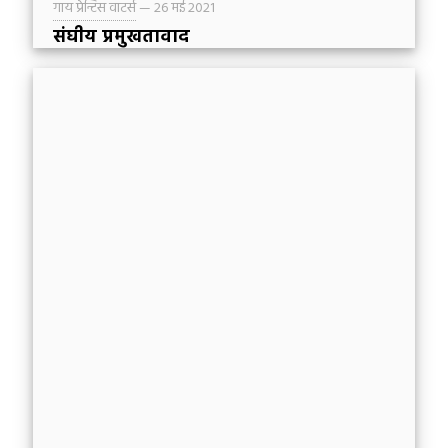
गाय प्रेन्टिस वाटर्स
—
26 मई 2021
संघीय प्रमुखतावाद
प्रेरित पौलुस यह नहीं मानता था कि मनुष्य मूल रूप से
अच्छे लोग हैं जो बुरे कार्य करते हैं। रोमियों के लिए उसकी
पत्री के आरम्भिक अध्याय इस मुख्य बात के प्रति समर्पित
हैं कि, यीशु ख्रीष्ट को छोड़कर, प्रत्येक मनुष्य स्वभाव से
अधर्मी, दोषी और मृत्यु के योग्य है।