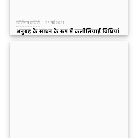
विलियम बार्कले
—
23 मई 2021
अनुग्रह के साधन के रूप में कलीसियाई विधियां
मैं एक बड़ी बपतिस्मावादी (Baptist) कलीसिया में बढ़ा
हुआ जहाँ पर बपतिस्मा बार-बार होता था और प्रभु भोज
का होना असमान्य था। बपतिस्मा सर्वदा एक आनन्दपूर्ण
कार्यक्रम होता था—कभी-कभी लोग खुशी से चिल्लाते भी
थे।