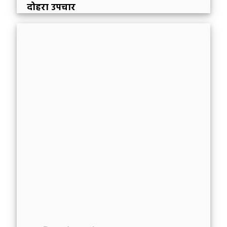
दोहरा उपचार
ऑगस्टस टॉपलेडी के अठारहवीं शताब्दी के भजन “रॉक
ऑफ एजस ” (युगों की चट्टान) कविता के दो पंक्तियां यह
वर्णन करती है कि ख्रीष्ट का प्रायश्चित ख्रीष्टीय के जीवन में
क्या लाता है: “पाप का दोहरा उपचार करो, मुझे इसके
दोष और सामर्थ्य से बचाओ।” एक अन्य चट्टान प्रेरित
पतरस (पेट्रॉस का अर्थ “पत्थर” है) के जीवन तथा उसकी
शिक्षा पर एक दृष्टि, इन हृदयस्पर्शी पंक्तियों के अर्थ में
अन्तदृष्टि प्रदान करेगा।