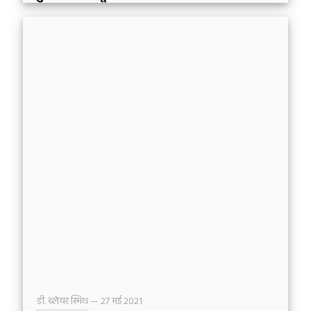
किसी भी अन्य बालक के जैसे जन्म लेकर (गलातियों 4:4),
यीशु “बुद्धि, डील-डौल और परमेश्वर तथा मनुष्यों के अनुग्रह
में” बढ़ता गया (लूका 2:52)। कुछ लोगों द्वारा उसे एक श्रेष्ठ
नायक के रूप में चित्रित करने के समकालीन प्रयासों के
होते हुए भी, मरियम की मांस-और-लहू की सन्तान में “न
रूप था, सौन्दर्य कि हम उसे देखते, न ही उसका स्वरूप ऐसा
था कि हम उसको चाहते” (यशायाह 53:2)।
डी. ब्लेयर स्मिथ
—
27 मई 2021